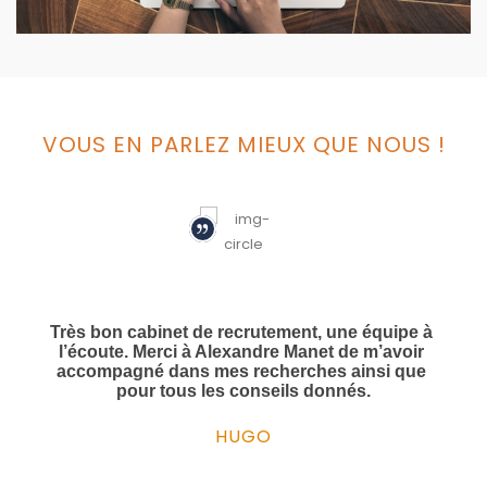
VOUS EN PARLEZ MIEUX QUE NOUS !
Très bon cabinet de recrutement, une équipe à 
Des personnes à l'écoute et attentives aux 
Je recommande vivement les conseils et 
Le personnel de TAM Recrutement a été 
l’écoute. Merci à Alexandre Manet de m’avoir 
l'accompagnement humain et à l'écoute de 
professionnel en tout point.
besoins de leurs clients. 
accompagné dans mes recherches ainsi que 
Monsieur Gaillot et son cabinet.
pour tous les conseils donnés.
HUGO