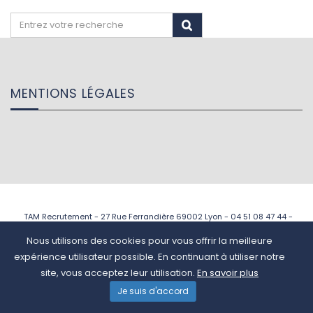
MENTIONS LÉGALES
TAM Recrutement - 27 Rue Ferrandière 69002 Lyon - 04 51 08 47 44 -
contact@tam-recrutement.fr © 2022 TAM Recrutement
Nous utilisons des cookies pour vous offrir la meilleure
expérience utilisateur possible. En continuant à utiliser notre
site, vous acceptez leur utilisation.
En savoir plus
Je suis d'accord