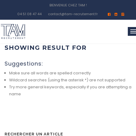
BIENVENUE CHEZ TAM !
04 51 08 47 44
contact@tam-recrutement.fr
SHOWING RESULT FOR
Suggestions:
Make sure all words are spelled correctly
Wildcard searches (using the asterisk *) are not supported
Try more general keywords, especially if you are attempting a
name
RECHERCHER UN ARTICLE