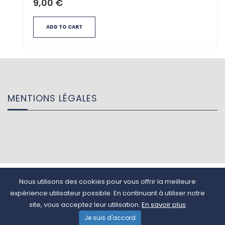
9,00
€
ADD TO CART
MENTIONS LÉGALES
Nous utilisons des cookies pour vous offrir la meilleure
TAM Recrutement - 27 Rue Ferrandière 69002 Lyon - 04 51 08 47 44 -
expérience utilisateur possible. En continuant à utiliser notre
contact@tam-recrutement.fr © 2022 TAM Recrutement
site, vous acceptez leur utilisation.
En savoir plus
Je suis d'accord