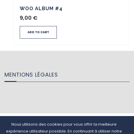
WOO ALBUM #4
9,00
€
ADD TO CART
MENTIONS LÉGALES
Nous utilisons des cookies pour vous offrir la meilleure
TAM Recrutement - 27 Rue Ferrandière 69002 Lyon - 04 51 08 47 44 -
expérience utilisateur possible. En continuant à utiliser notre