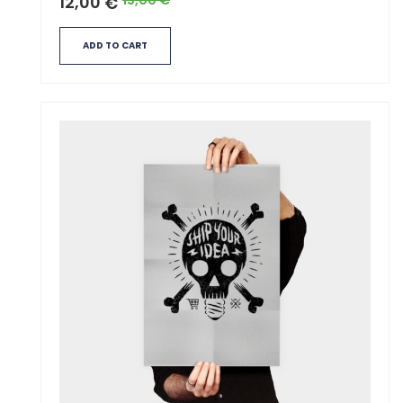
12,00
€
ADD TO CART